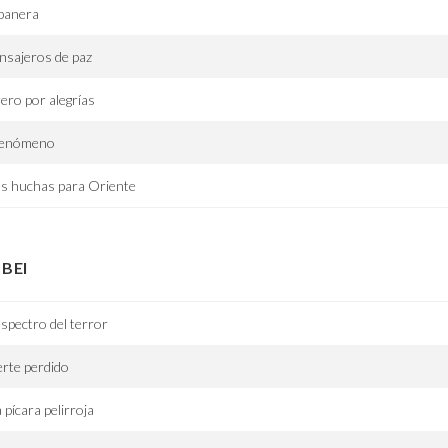
banera
sajeros de paz
ero por alegrías
 fenómeno
s huchas para Oriente
BEI
espectro del terror
rte perdido
 pícara pelirroja