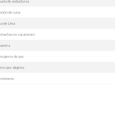
uela de seductoras
ción de cuna
a de Lima
chachas en vacaciones
banera
sajeros de paz
ero por alegrías
 fenómeno