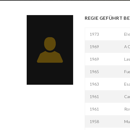
REGIE GEFÜHRT BE
1973
El 
1969
A C
1969
Las
1965
Fue
1963
Esa
1961
Can
1961
Ros
1958
Mu