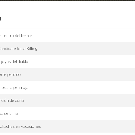
I
espectro del terror
andidate for a Killing
 joyas del diablo
rte perdido
 pícara pelirroja
ción de cuna
a de Lima
chachas en vacaciones