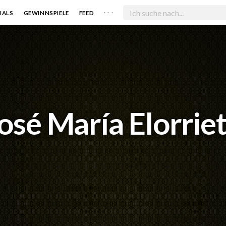
. . .
IALS
GEWINNSPIELE
FEED
osé María Elorrie