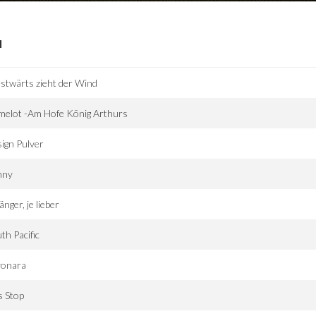
I
twärts zieht der Wind
melot -Am Hofe König Arthurs
ign Pulver
nny
länger, je lieber
th Pacific
yonara
s Stop