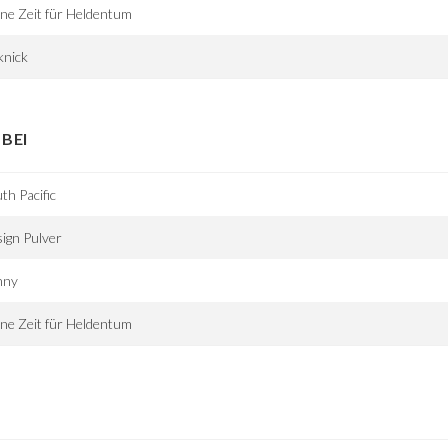
ne Zeit für Heldentum
knick
BEI
th Pacific
ign Pulver
nny
ne Zeit für Heldentum