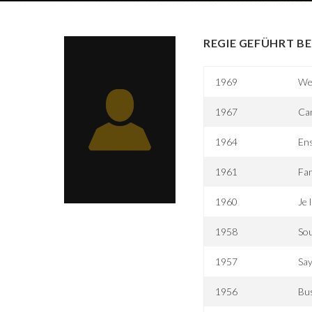
REGIE GEFÜHRT BE
1969
Wes
1967
Ca
1964
Ens
1961
Fa
1960
Je 
1958
Sou
1957
Sa
1956
Bu