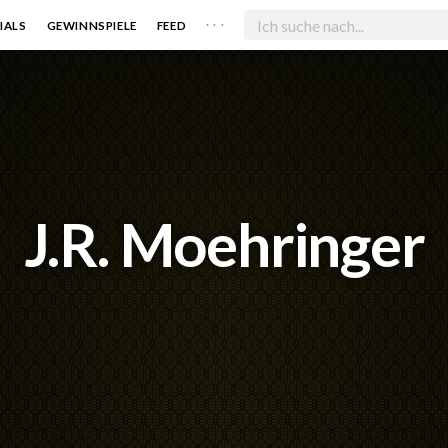
. . .
IALS
GEWINNSPIELE
FEED
J.R. Moehringer