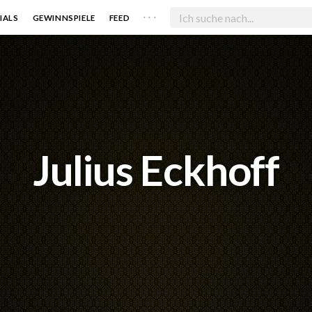
. . .
IALS
GEWINNSPIELE
FEED
Julius Eckhoff