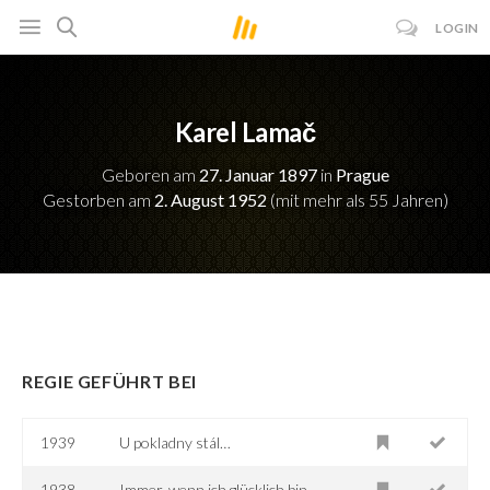
LOGIN
Karel Lamač
Geboren am
27. Januar 1897
in
Prague
Gestorben am
2. August 1952
(mit mehr als 55 Jahren)
REGIE GEFÜHRT BEI
1939
U pokladny stál…
1938
Immer, wenn ich glücklich bin