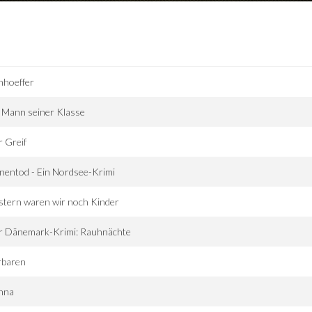
nhoeffer
 Mann seiner Klasse
 Greif
entod - Ein Nordsee-Krimi
tern waren wir noch Kinder
r Dänemark-Krimi: Rauhnächte
rbaren
nna