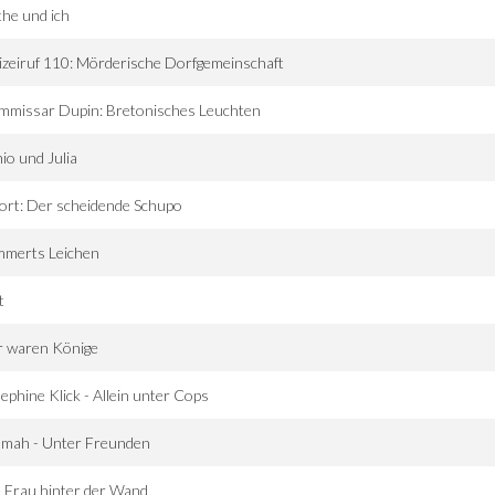
he und ich
izeiruf 110: Mörderische Dorfgemeinschaft
mmissar Dupin: Bretonisches Leuchten
io und Julia
ort: Der scheidende Schupo
mmerts Leichen
t
r waren Könige
ephine Klick - Allein unter Cops
mah - Unter Freunden
 Frau hinter der Wand