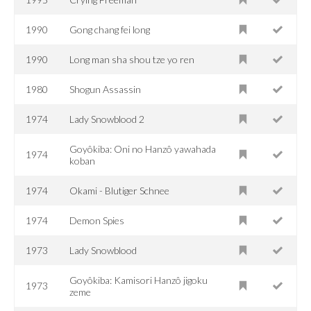
1990
Gong chang fei long
1990
Long man sha shou tze yo ren
1980
Shogun Assassin
1974
Lady Snowblood 2
Goyôkiba: Oni no Hanzô yawahada
1974
koban
1974
Okami - Blutiger Schnee
1974
Demon Spies
1973
Lady Snowblood
Goyôkiba: Kamisori Hanzô jigoku
1973
zeme