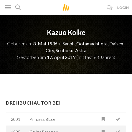
LOGIN
Kazuo Koike
Geboren am
8. Mai 1936
in
Sanoh, Ootamachi-ota, Daisen-
City, Senboku, Akita
Gestorben am
17. April 2019
(mit fast 83 Jahren)
DREHBUCHAUTOR BEI
2001
Princess Blade
1995
Crying Freeman