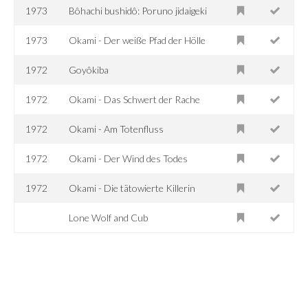
1973
Bôhachi bushidô: Poruno jidaigeki
1973
Okami - Der weiße Pfad der Hölle
1972
Goyôkiba
1972
Okami - Das Schwert der Rache
1972
Okami - Am Totenfluss
1972
Okami - Der Wind des Todes
1972
Okami - Die tätowierte Killerin
Lone Wolf and Cub