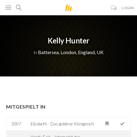
LOGIN
Kelly Hunter
in
Battersea, London, England, UK
MITGESPIELT IN
2007
Elizabeth - Das goldene Königreich
Vanity Fair - Jahrmarkt der