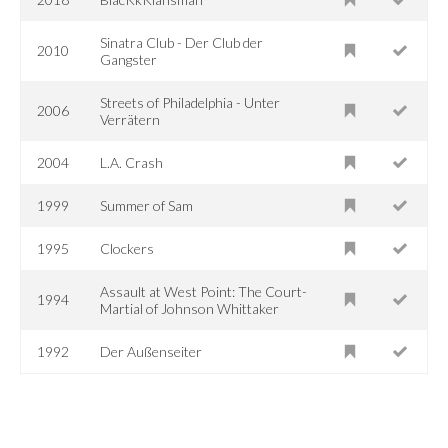
Sinatra Club - Der Club der
2010
Gangster
Streets of Philadelphia - Unter
2006
Verrätern
2004
L.A. Crash
1999
Summer of Sam
1995
Clockers
Assault at West Point: The Court-
1994
Martial of Johnson Whittaker
1992
Der Außenseiter