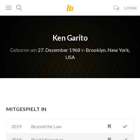
LOGIN
Ken Garito
Geboren am
27. Dezember 1968
in
Brooklyn, New York,
USA
MITGESPIELT IN
2019
Beyond the Law
2018
BlacKkKlansman