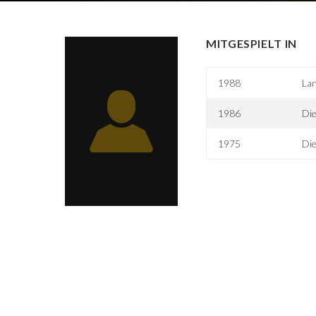
MITGESPIELT IN
1988
Lan
1986
Die
1975
Di