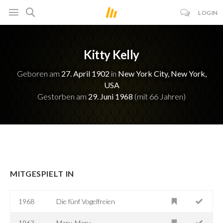
LOGIN
Kitty Kelly
Geboren am
27. April 1902
in
New York City, New York,
USA
Gestorben am
29. Juni 1968
(mit 66 Jahren)
MITGESPIELT IN
1968
Die fünf Vogelfreien
1963
Mary, Mary