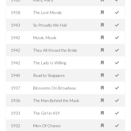
1958
The Lost Missile
1943
So Proudly We Hail
1942
Musik, Musik
1942
They All Kissed the Bride
1942
The Lady Is Willing
1940
Road to Singapore
1937
Blossoms On Broadway
1936
The Man Behind the Mask
1933
The Girl in 419
1932
Men Of Chance