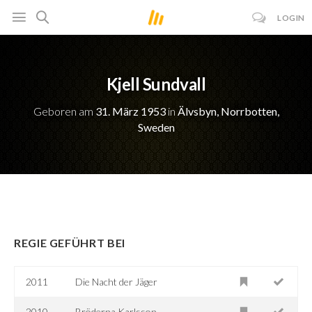
LOGIN
Kjell Sundvall
Geboren am
31. März 1953
in
Älvsbyn, Norrbotten,
Sweden
REGIE GEFÜHRT BEI
2011
Die Nacht der Jäger
2010
Bröderna Karlsson