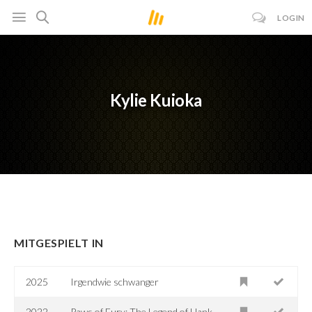
LOGIN
Kylie Kuioka
MITGESPIELT IN
2025
Irgendwie schwanger
2022
Paws of Fury: The Legend of Hank