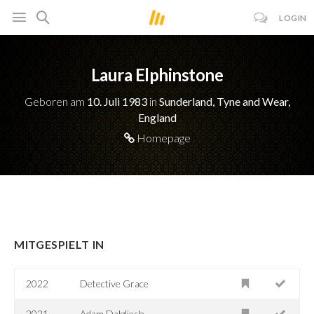
LOGIN
Laura Elphinstone
Geboren am
10. Juli 1983
in
Sunderland, Tyne and Wear,
England
Homepage
MITGESPIELT IN
2022
Detective Grace
2021
Adam Dalgliesh