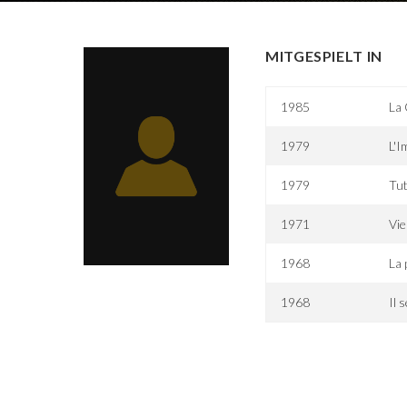
MITGESPIELT IN
1985
La 
1979
L'I
1979
Tut
1971
Vie
1968
La 
1968
Il 