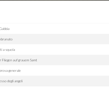
Gabbia
mbranato
ti a squola
r Fliegen auf grauem Samt
prova generale
sesso degli angeli