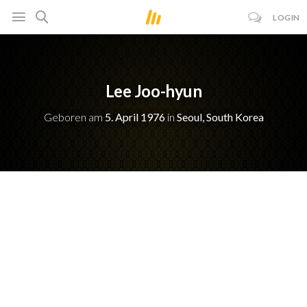
LOGIN
Lee Joo-hyun
Geboren am
5. April 1976
in
Seoul, South Korea