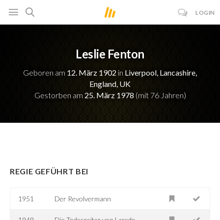
LOGIN
Leslie Fenton
Geboren am
12. März 1902
in
Liverpool, Lancashire,
England, UK
Gestorben am
25. März 1978
(mit 76 Jahren)
REGIE GEFÜHRT BEI
1951
Der Revolvermann
1949
Die Todesreiter von Laredo