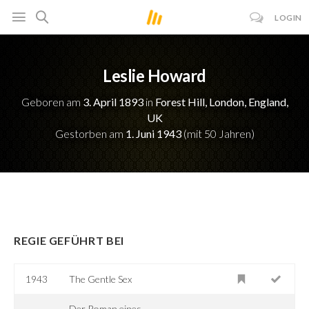
LOGIN
Leslie Howard
Geboren am
3. April 1893
in
Forest Hill, London, England,
UK
Gestorben am
1. Juni 1943
(mit 50 Jahren)
REGIE GEFÜHRT BEI
1943
The Gentle Sex
Der Roman eines