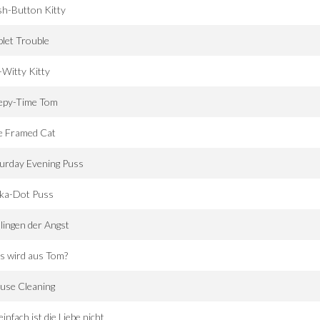
h-Button Kitty
plet Trouble
-Witty Kitty
eepy-Time Tom
e Framed Cat
urday Evening Puss
lka-Dot Puss
lingen der Angst
s wird aus Tom?
use Cleaning
einfach ist die Liebe nicht