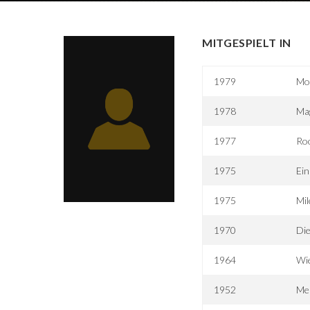
MITGESPIELT IN
1979
Mor
1978
Mag
1977
Ro
1975
Ein
1975
Mil
1970
Die
1964
Wie
1952
Meu