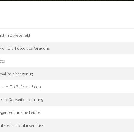
d im Zwiebelfeld
ic - Die Puppe des Grauens
ots
mal ist nicht genug
es to Go Before I Sleep
 Große, weiße Hoffnung
genlied für eine Leiche
terei am Schlangenfluss