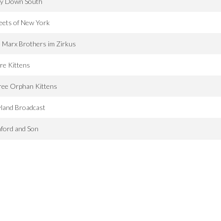
y Down South
eets of New York
 Marx Brothers im Zirkus
re Kittens
ree Orphan Kittens
land Broadcast
ford and Son