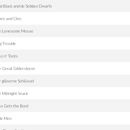
l Black and de Sebben Dwarfs
aro and Cleo
e Lonesome Mouse
g Trouble
s n' Toots
 Great Gildersleeve
 gläserne Schlüssel
 Midnight Snack
s Gets the Boot
tle Men