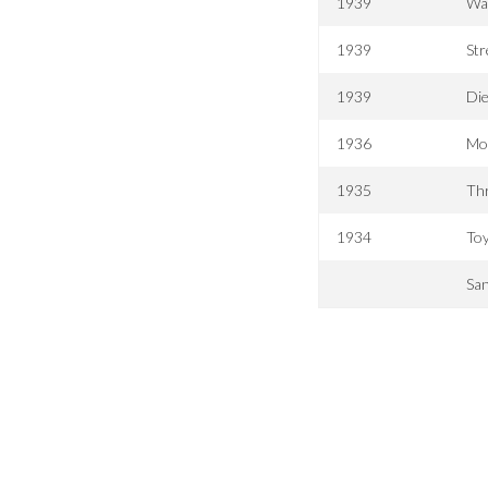
1939
Wa
1939
Str
1939
Die
1936
Mo
1935
Th
1934
Toy
San