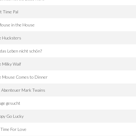
t Time Pal
Mouse in the House
e Hucksters
 das Leben nicht schön?
 Milky Waif
e Mouse Comes to Dinner
e Abenteuer Mark Twains
uge gesucht
ppy Go Lucky
 Time For Love