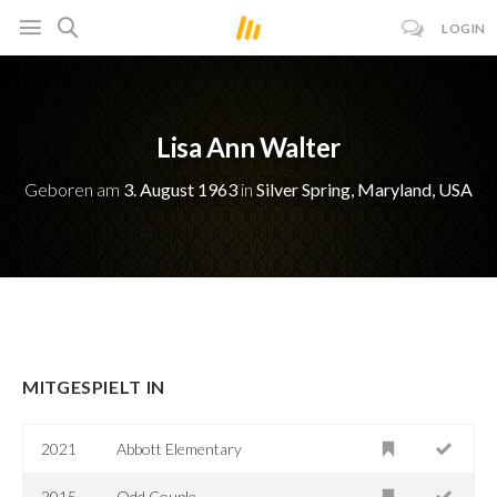
LOGIN
Lisa Ann Walter
Geboren am
3. August 1963
in
Silver Spring, Maryland, USA
MITGESPIELT IN
2021
Abbott Elementary
2015
Odd Couple