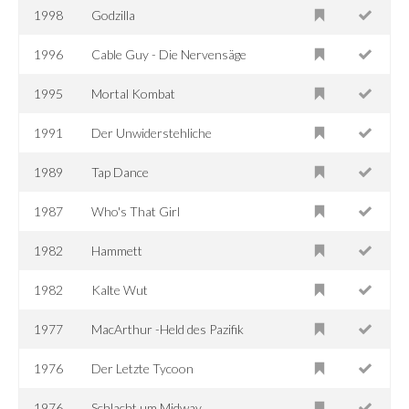
1998
Godzilla
1996
Cable Guy - Die Nervensäge
1995
Mortal Kombat
1991
Der Unwiderstehliche
1989
Tap Dance
1987
Who's That Girl
1982
Hammett
1982
Kalte Wut
1977
MacArthur -Held des Pazifik
1976
Der Letzte Tycoon
1976
Schlacht um Midway