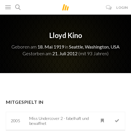
LOGIN
Lloyd Kino
Geboren am
18. Mai 1919
in
Seattle, Washington, USA
Gestorben am
21. Juli 2012
(mit 93 Jahren)
MITGESPIELT IN
Miss Undercover 2 - fabelhaft und
2005
bewaffnet