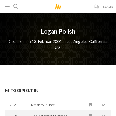
LOGIN
Logan Polish
Geboren am
13. Februar 2001
in
Los Angeles, California,
U.S.
MITGESPIELT IN
2021
Moskito-Küste
2006
The Astronaut Farmer