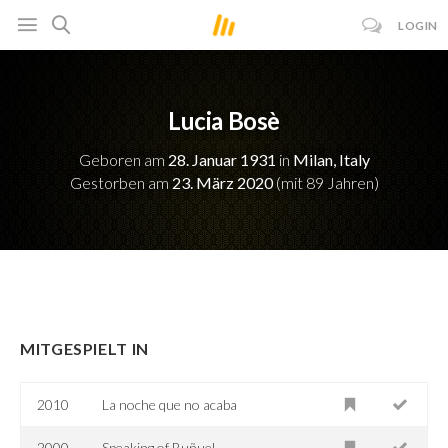
LOGIN
Lucia Bosè
Geboren am
28. Januar 1931
in
Milan, Italy
Gestorben am
23. März 2020
(mit 89 Jahren)
MITGESPIELT IN
2010
La noche que no acaba
2000
Speaking of Buñuel