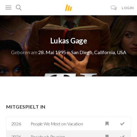
LOGIN
Lukas Gage
Geboren am
28. Mai 1995
in
San Diego, California, USA
MITGESPIELT IN
2026
People We Meet on Vacation
2026
Rosebush Pruning