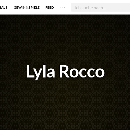
. . .
IALS
GEWINNSPIELE
FEED
Lyla Rocco