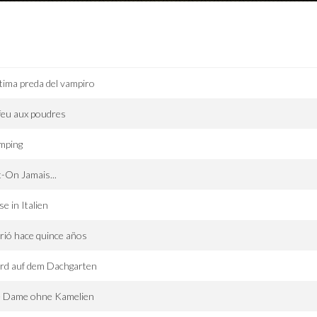
ltima preda del vampiro
feu aux poudres
mping
t-On Jamais...
se in Italien
ió hace quince años
rd auf dem Dachgarten
e Dame ohne Kamelien