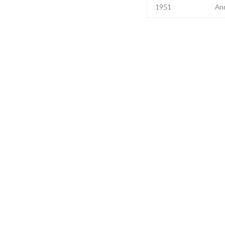
1951
An