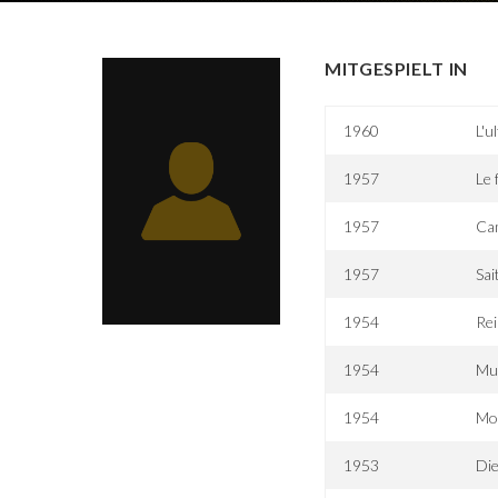
MITGESPIELT IN
1960
L'u
1957
Le 
1957
Ca
1957
Sai
1954
Rei
1954
Mur
1954
Mo
1953
Di