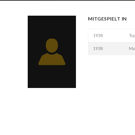
MITGESPIELT IN
1938
To
1938
Mar