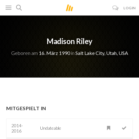
LOGIN
Madison Riley
Geboren am
16. März 1990
in
Salt Lake City, Utah, USA
MITGESPIELT IN
2014-
Undateable
2016