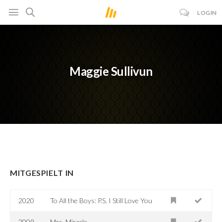
LOGIN
Maggie Sullivun
MITGESPIELT IN
2020
To All the Boys: P.S. I Still Love You
2009
Mrs. Miracle