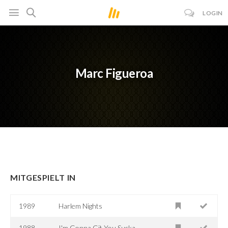
LOGIN
Marc Figueroa
MITGESPIELT IN
1989
Harlem Nights
1988
I'm Gonna Git You Sucka