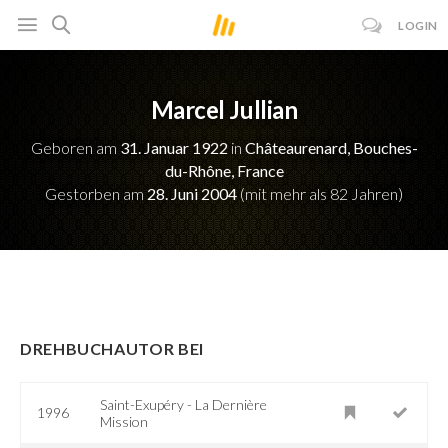
LOGIN
Marcel Jullian
Geboren am
31. Januar 1922
in
Châteaurenard, Bouches-
du-Rhône, France
Gestorben am
28. Juni 2004
(mit mehr als 82 Jahren)
DREHBUCHAUTOR BEI
Saint-Exupéry - La Dernière
1996
Mission