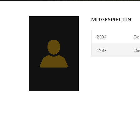
MITGESPIELT IN
2004
De
1987
Di