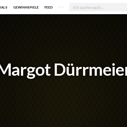
. . .
IALS
GEWINNSPIELE
FEED
Margot Dürrmeie