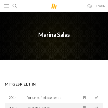
LOGIN
Marina Salas
MITGESPIELT IN
2014
Por un puñado de besos
2012
Ich steh auf dich