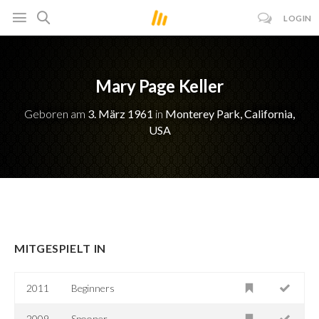
LOGIN
Mary Page Keller
Geboren am
3. März 1961
in
Monterey Park, California,
USA
MITGESPIELT IN
2011
Beginners
2009
Spooner