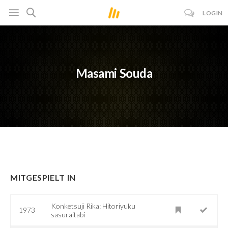
LOGIN
Masami Souda
MITGESPIELT IN
Konketsuji Rika: Hitoriyuku
1973
sasuraitabi