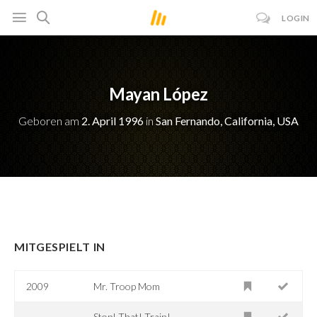
LOGIN
Mayan López
Geboren am
2. April 1996
in
San Fernando, California, USA
MITGESPIELT IN
2009
Mr. Troop Mom
Stop! That! Train!