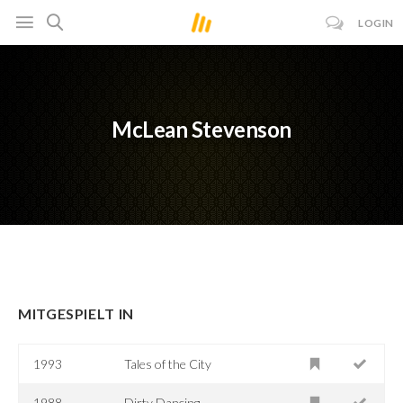
LOGIN
McLean Stevenson
MITGESPIELT IN
1993
Tales of the City
1988
Dirty Dancing