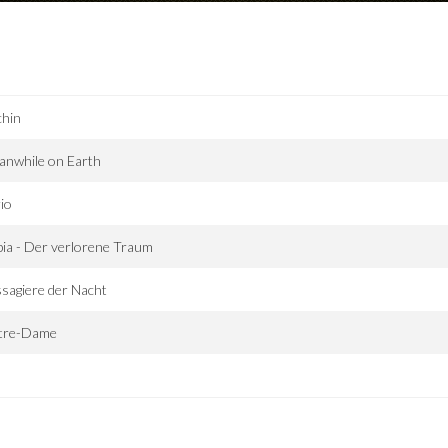
chin
anwhile on Earth
io
ia - Der verlorene Traum
sagiere der Nacht
tre-Dame