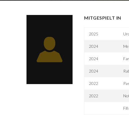
MITGESPIELT IN
2025
Ur
2024
Me
2024
Far
2024
Rab
2022
Pas
2022
No
Fifi