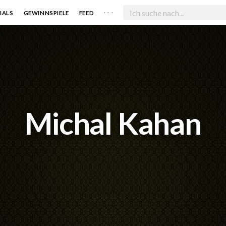
. . .
IALS
GEWINNSPIELE
FEED
Michal Kahan