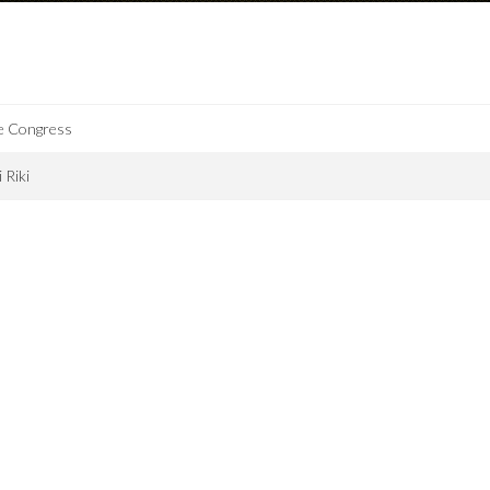
e Congress
i Riki