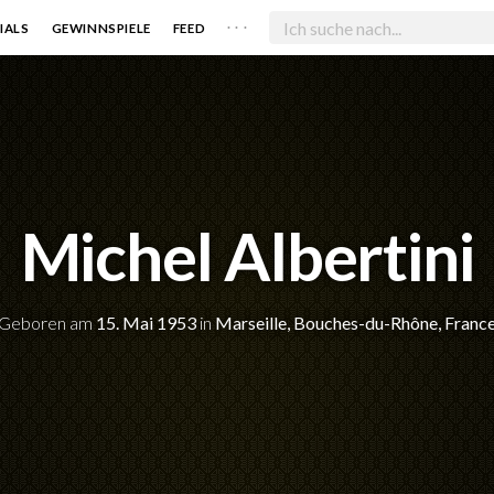
. . .
IALS
GEWINNSPIELE
FEED
Michel Albertini
Geboren am
15. Mai 1953
in
Marseille, Bouches-du-Rhône, Franc