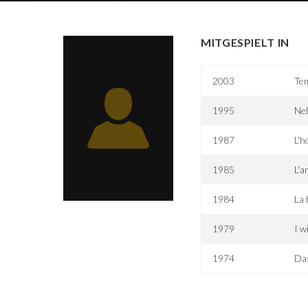
MITGESPIELT IN
2003
Te
1995
Ne
1987
L'h
1985
L'
1984
La 
1979
I w
1974
Das