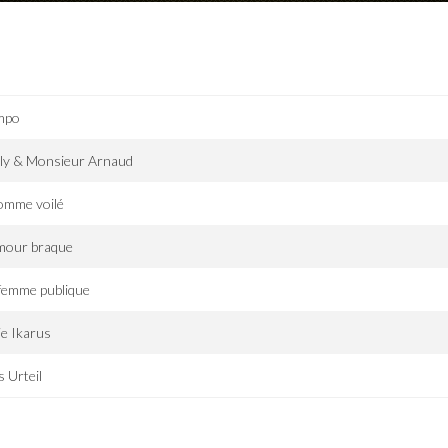
mpo
lly & Monsieur Arnaud
omme voilé
amour braque
femme publique
ie Ikarus
 Urteil