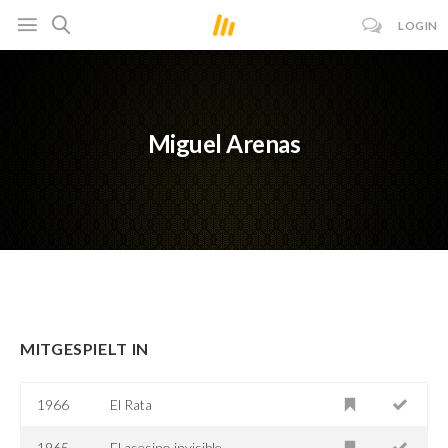
LOGIN
Miguel Arenas
MITGESPIELT IN
1966
El Rata
1965
El asesino invisible