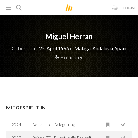
LOGIN
Miguel Herrán
Geboren am
25. April 1996
in
Málaga, Andalusia, Spain
Homepage
MITGESPIELT IN
2024
Bank unter Belagerung
2022
Prison 77 - Flucht in die Freiheit