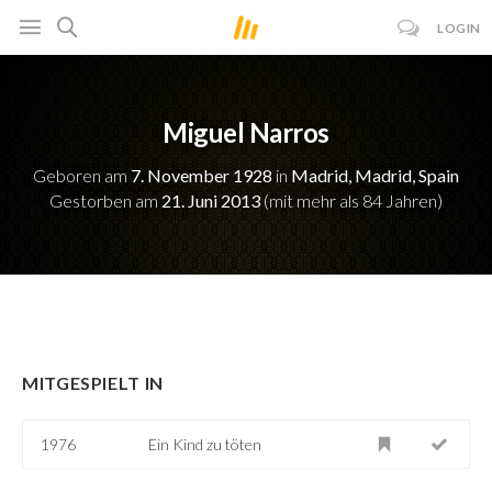
LOGIN
Miguel Narros
Geboren am
7. November 1928
in
Madrid, Madrid, Spain
Gestorben am
21. Juni 2013
(mit mehr als 84 Jahren)
MITGESPIELT IN
1976
Ein Kind zu töten