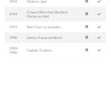
1996
Violence Jack
Crayon Shin-chan: Buriburi
1994
Ôkoku no hihô
1993
Shin Chan: La invasión
1990
Umezu Kazuo no Noroi
1983–
Captain Tsubasa
1986