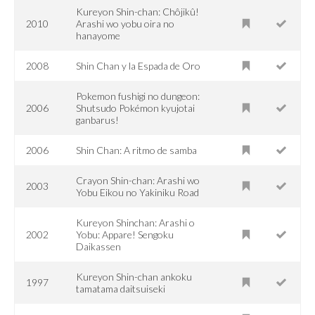
Kureyon Shin-chan: Chôjikû!
2010
Arashi wo yobu oira no
hanayome
2008
Shin Chan y la Espada de Oro
Pokemon fushigi no dungeon:
2006
Shutsudo Pokémon kyujotai
ganbarus!
2006
Shin Chan: A ritmo de samba
Crayon Shin-chan: Arashi wo
2003
Yobu Eikou no Yakiniku Road
Kureyon Shinchan: Arashi o
2002
Yobu: Appare! Sengoku
Daikassen
Kureyon Shin-chan ankoku
1997
tamatama daitsuiseki