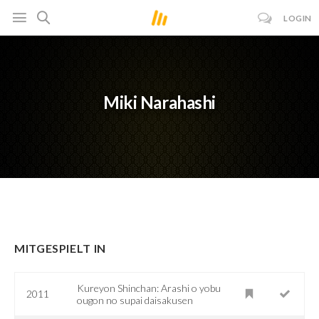
LOGIN
Miki Narahashi
MITGESPIELT IN
Kureyon Shinchan: Arashi o yobu
2011
ougon no supai daisakusen