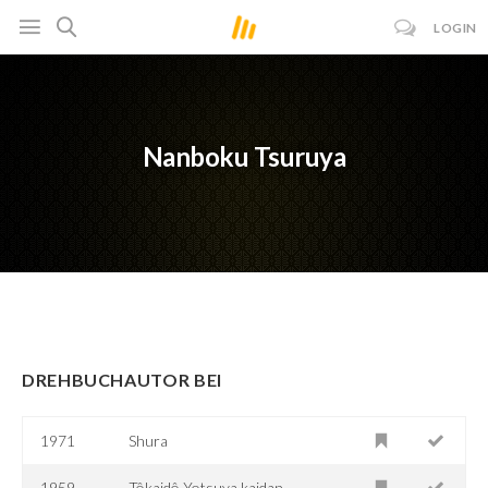
LOGIN
Nanboku Tsuruya
DREHBUCHAUTOR BEI
1971
Shura
1959
Tôkaidô Yotsuya kaidan