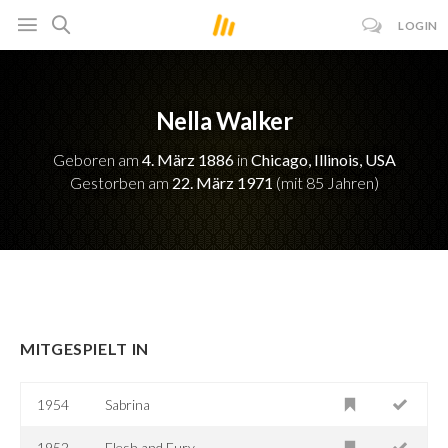
LOGIN
Nella Walker
Geboren am
4. März 1886
in
Chicago, Illinois, USA
Gestorben am
22. März 1971
(mit 85 Jahren)
MITGESPIELT IN
1954
Sabrina
1952
Flesh and Fury