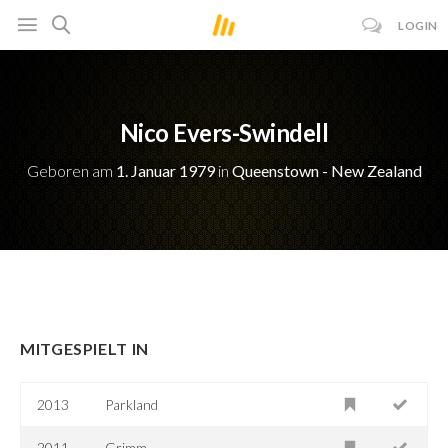
LOGIN
Nico Evers-Swindell
Geboren am
1. Januar 1979
in
Queenstown - New Zealand
MITGESPIELT IN
2013
Parkland
2011-
Grimm