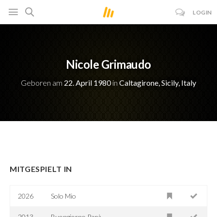
LOGIN
Nicole Grimaudo
Geboren am
22. April 1980
in
Caltagirone, Sicily, Italy
MITGESPIELT IN
2026
Solo Mio
2013
Buongiorno Papà