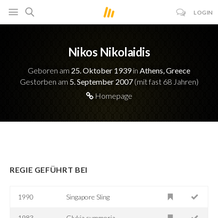
LOGIN
Nikos Nikolaidis
Geboren am
25. Oktober 1939
in
Athens, Greece
Gestorben am
5. September 2007
(mit fast 68 Jahren)
Homepage
REGIE GEFÜHRT BEI
1990
Singapore Sling
1983
Glykia symmoria