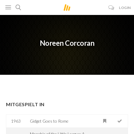
LOGIN
Noreen Corcoran
MITGESPIELT IN
1963
Gidget Goes to Rome
Moochie of the Little League: A