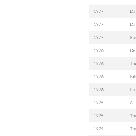
1977
Das
1977
Das
1977
Pur
1976
Der
1976
The
1976
Kil
1976
Im 
1975
All
1975
Th
1974
The