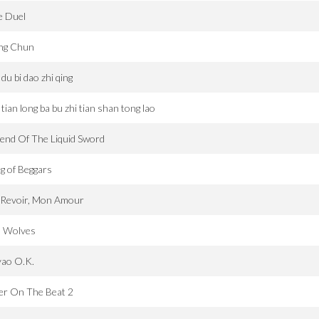
e Duel
ng Chun
 du bi dao zhi qing
 tian long ba bu zhi tian shan tong lao
end Of The Liquid Sword
g of Beggars
 Revoir, Mon Amour
a Wolves
yao O.K.
er On The Beat 2