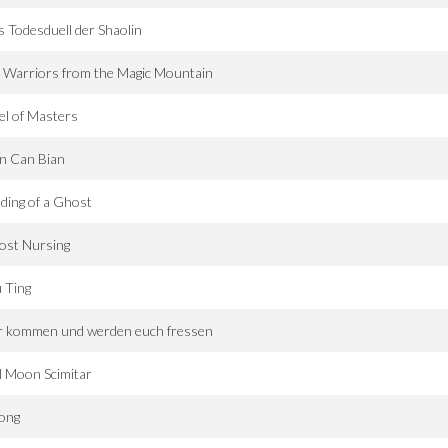
 Todesduell der Shaolin
 Warriors from the Magic Mountain
l of Masters
n Can Bian
ding of a Ghost
ost Nursing
 Ting
r kommen und werden euch fressen
l Moon Scimitar
ong