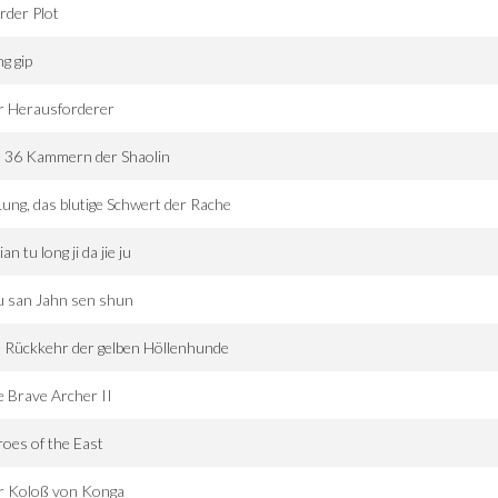
rder Plot
g gip
r Herausforderer
e 36 Kammern der Shaolin
Lung, das blutige Schwert der Rache
ian tu long ji da jie ju
u san Jahn sen shun
 Rückkehr der gelben Höllenhunde
 Brave Archer II
oes of the East
r Koloß von Konga