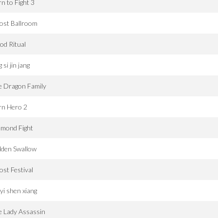
n to Fight 3
ost Ballroom
od Ritual
g si jin jang
e Dragon Family
rn Hero 2
amond Fight
lden Swallow
st Festival
yi shen xiang
e Lady Assassin