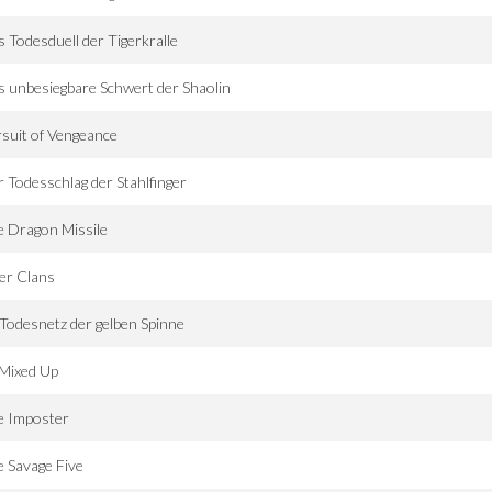
 Todesduell der Tigerkralle
 unbesiegbare Schwert der Shaolin
suit of Vengeance
 Todesschlag der Stahlfinger
 Dragon Missile
ler Clans
Todesnetz der gelben Spinne
 Mixed Up
e Imposter
 Savage Five