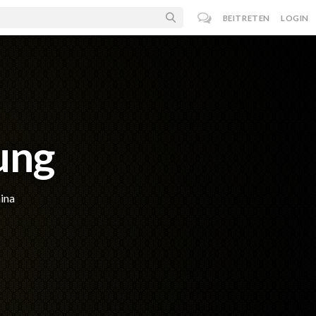
BEITRETEN
LOGIN
ung
ina