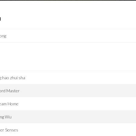
I
ong
g hao zhui sha
ord Master
eam Home
ng Wu
ner Senses